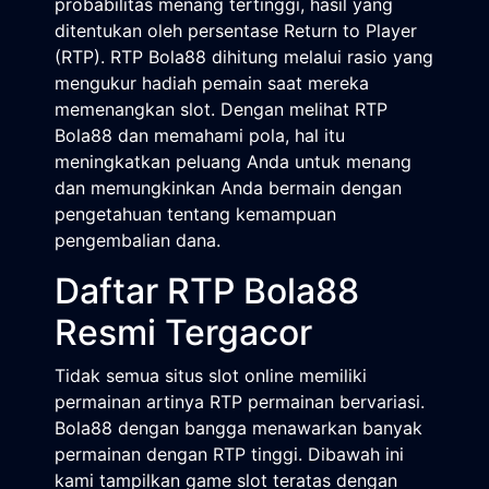
probabilitas menang tertinggi, hasil yang
ditentukan oleh persentase Return to Player
(RTP). RTP Bola88 dihitung melalui rasio yang
mengukur hadiah pemain saat mereka
memenangkan slot. Dengan melihat RTP
Bola88 dan memahami pola, hal itu
meningkatkan peluang Anda untuk menang
dan memungkinkan Anda bermain dengan
pengetahuan tentang kemampuan
pengembalian dana.
Daftar RTP Bola88
Resmi Tergacor
Tidak semua situs slot online memiliki
permainan artinya RTP permainan bervariasi.
Bola88 dengan bangga menawarkan banyak
permainan dengan RTP tinggi. Dibawah ini
kami tampilkan game slot teratas dengan