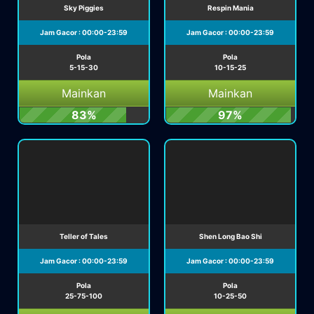
Sky Piggies
Respin Mania
Jam Gacor : 00:00-23:59
Jam Gacor : 00:00-23:59
Pola
Pola
5-15-30
10-15-25
Mainkan
Mainkan
83%
97%
Teller of Tales
Shen Long Bao Shi
Jam Gacor : 00:00-23:59
Jam Gacor : 00:00-23:59
Pola
Pola
25-75-100
10-25-50