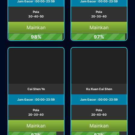
Jam Gacor : 00:00-23:59
Jam Gacor : 00:00-23:59
Pola
Pola
30-40-50
20-30-40
Mainkan
Mainkan
98%
97%
Cai Shen Ye
Ku Xuan Cai Shen
Jam Gacor : 00:00-23:59
Jam Gacor : 00:00-23:59
Pola
Pola
20-30-40
20-40-60
Mainkan
Mainkan