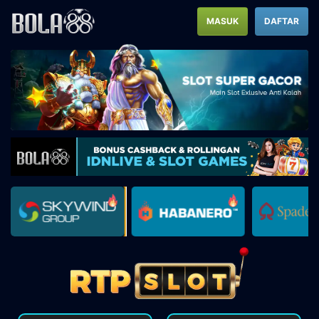
MASUK
DAFTAR